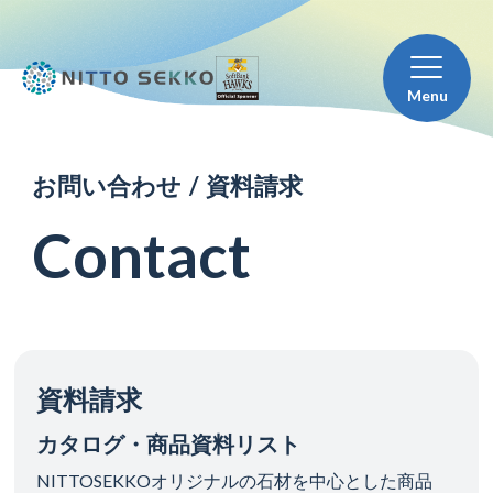
Menu
お
問
い
合
わ
せ
/
資
料
請
求
C
o
n
t
a
c
t
資料請求
カタログ・商品資料リスト
NITTOSEKKOオリジナルの石材を中心とした商品