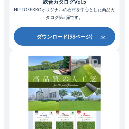
総合カタログVol.5
NITTOSEKKOオリジナルの石材を中心とした
商品カ
タログ第5弾です。
ダウンロード(98ページ)
ダウンロード(98ページ)