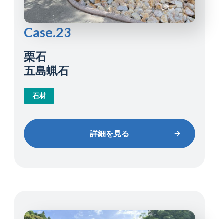
Case.23
栗石
五島蝋石
石材
詳細を見る
詳細を見る