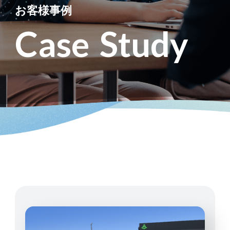
お
客
様
事
例
C
a
s
e
S
t
u
d
y