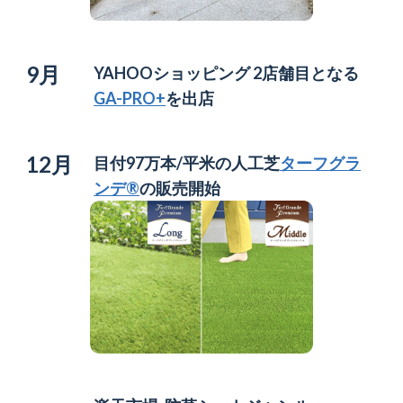
9月
YAHOOショッピング 2店舗目となる
GA-PRO+
を出店
12月
目付97万本/平米の人工芝
ターフグラ
ンデ®
の販売開始