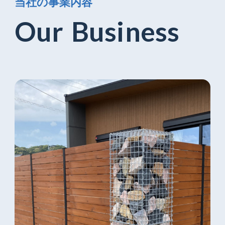
当
社
の
事
業
内
容
O
u
r
B
u
s
i
n
e
s
s