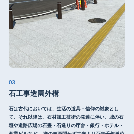
石工事造園外構
石は古代においては、
生活の道具・信仰の対象とし
て、それ以降は、
石材加工技術の発達に伴い、城の石
垣や
道路広場の石畳・石造りの庁舎・
銀行・ホテル・
商業ビルなど、 洋の東西問わず
古来より百年千年単位