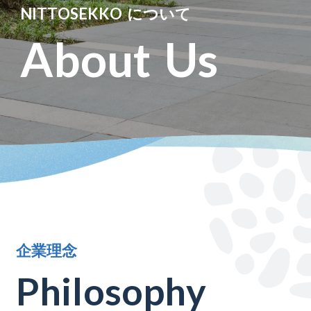
N
I
T
T
O
S
E
K
K
O
に
つ
い
て
A
b
o
u
t
U
s
企
業
理
念
P
h
i
l
o
s
o
p
h
y