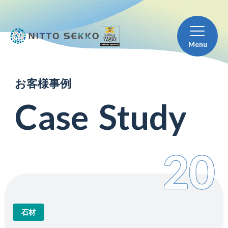
Menu
お
客
様
事
例
C
a
s
e
S
t
u
d
y
20
石材