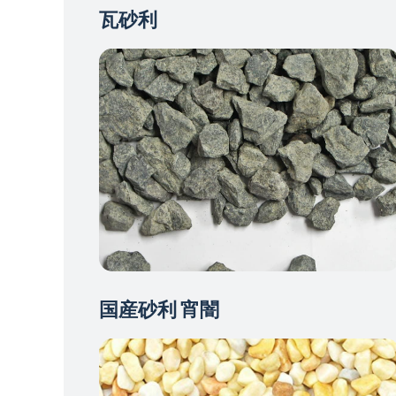
瓦砂利
国産砂利 宵闇