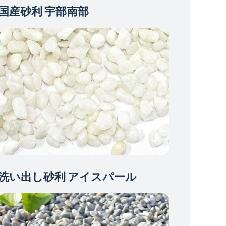
国産砂利 宇部南部
洗い出し砂利 アイスパール