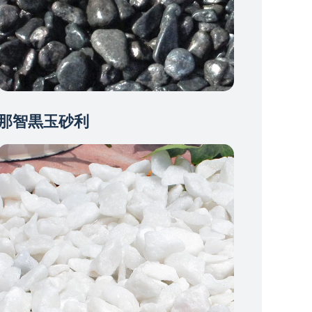
那智黒玉砂利