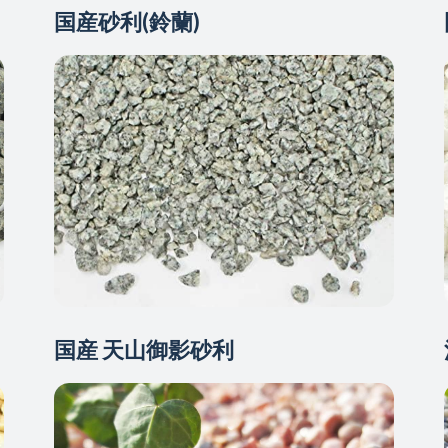
国産砂利(鈴蘭)
国産 天山御影砂利