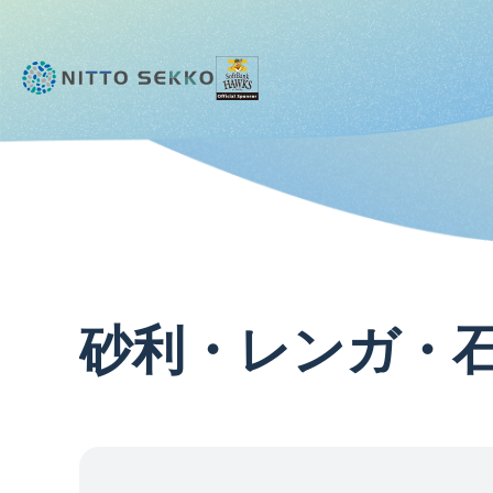
砂
利
・
レ
ン
ガ
・