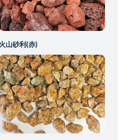
火山砂利(赤)