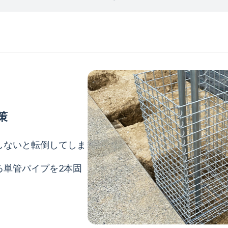
策
しないと転倒してしま
る単管パイプを2本固