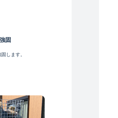
強固
強固します。