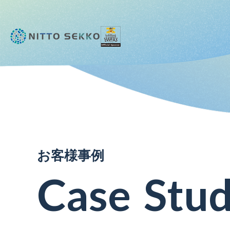
お
客
様
事
例
C
a
s
e
S
t
u