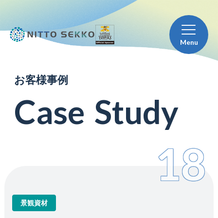
Menu
お
客
様
事
例
C
a
s
e
S
t
u
d
y
18
景観資材