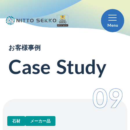
Menu
お
客
様
事
例
C
a
s
e
S
t
u
d
y
09
石材
メーカー品