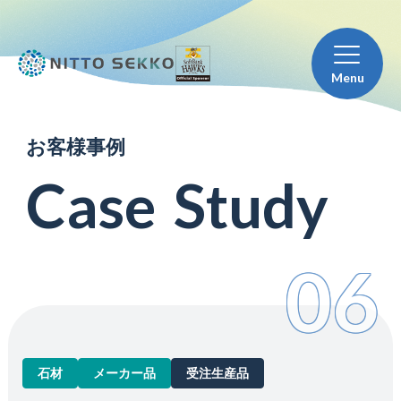
Menu
お
客
様
事
例
C
a
s
e
S
t
u
d
y
06
石材
メーカー品
受注生産品