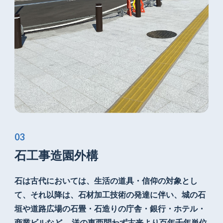
石工事造園外構
石は古代においては、
生活の道具・信仰の対象とし
て、それ以降は、
石材加工技術の発達に伴い、城の石
垣や
道路広場の石畳・石造りの庁舎・
銀行・ホテル・
商業ビルなど、 洋の東西問わず
古来より百年千年単位