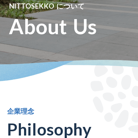
N
I
T
T
O
S
E
K
K
O
に
つ
い
て
A
b
o
u
t
U
s
企
業
理
念
P
h
i
l
o
s
o
p
h
y