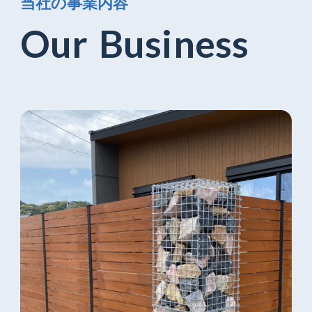
当
社
の
事
業
内
容
O
u
r
B
u
s
i
n
e
s
s