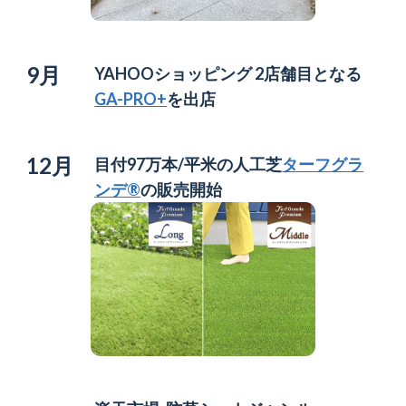
9月
YAHOOショッピング 2店舗目となる
GA-PRO+
を出店
12月
目付97万本/平米の人工芝
ターフグラ
ンデ®
の販売開始