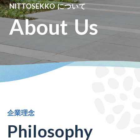
N
I
T
T
O
S
E
K
K
O
に
つ
い
て
A
b
o
u
t
U
s
企
業
理
念
P
h
i
l
o
s
o
p
h
y