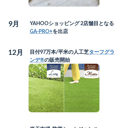
9月
YAHOOショッピング 2店舗目となる
GA-PRO+
を出店
12月
目付97万本/平米の人工芝
ターフグラ
ンデ®
の販売開始