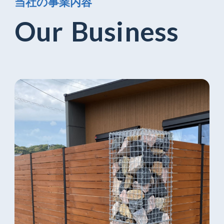
当
社
の
事
業
内
容
O
u
r
B
u
s
i
n
e
s
s