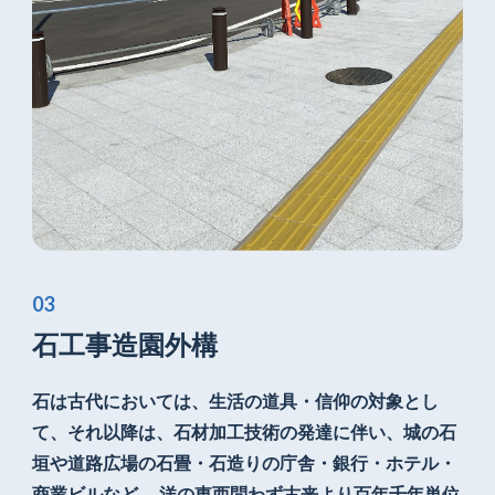
石工事造園外構
石は古代においては、
生活の道具・信仰の対象とし
て、それ以降は、
石材加工技術の発達に伴い、城の石
垣や
道路広場の石畳・石造りの庁舎・
銀行・ホテル・
商業ビルなど、 洋の東西問わず
古来より百年千年単位