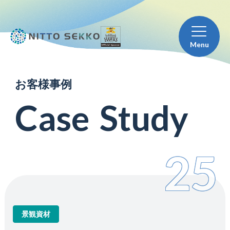
Menu
お
客
様
事
例
C
a
s
e
S
t
u
d
y
25
景観資材