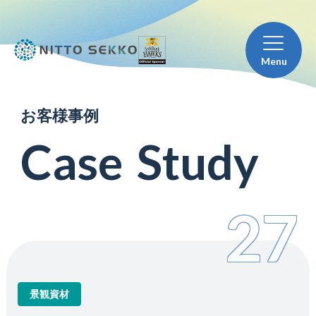
Menu
お
客
様
事
例
C
a
s
e
S
t
u
d
y
27
景観資材